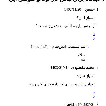
حسین
–
1402/11/20
امتیاز
4
از 5
آیا جنس پارچه لباس ضد تعریق هست؟
0
0
تیم پشتیبانی ایمن‌سان
–
1402/11/21
سلام
بله
محمد مقصودی
–
1403/05/31
امتیاز
5
از 5
تعداد زیاد جیب هایی که داره خیلی کاربردیه
0
0
saeid
–
1403/07/04