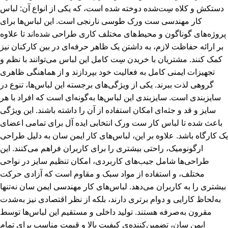
دستکش و کلاه سِت‌شده دوخته شده است، که یکی از انواع آن: لباس
کار مهندسی ست ورک طوسی نارنجی است. این لباس‌ها برای
پروژه‌های گوناگون و محیط‌های مختلف کاری طراحی شده‌اند تا علاوه
بر ارائه حفاظت لازم، به داشتن یک ظاهر حرفه‌ای در بین کارکنان نیز
کمک کنند. مشتریان با خریدن سِت کامل این لباس می‌توانند با نظم و
تجهیزات ایمنی کامل به فعالیت خود بپردازند و از هماهنگی ظاهری
گروهی لذت ببرند. یکی از ویژگی‌های برجسته این لباس‌ها، تنوع در
سایزبندی است. سایزبندی این لباس‌ها به‌گونه‌ای است که افراد با هر
سایز و قد و جثه‌ای امکان استفاده از آن را داشته باشند. این ویژگی
باعث شده تا
لباس کار ست ورک
انتخابی ایده آل برای تمامی اعضای
یک کارگاه باشد. علاوه بر این، لباس‌های کار ایمن سان به دلیل طراحی
ارگونومیک، راحتی بیشتری را برای کاربران فراهم می‌کنند. این
طراحی‌ها شامل جیب‌های کاربردی، امکان تنظیم سایز در نواحی
مختلف، و استفاده از مواد سبک و مقاوم است که آزادی حرکت
بیشتری را به کاربران می‌دهد. لباس‌های کار مهندسی ایمن سان نه‌تنها
به‌لحاظ کارایی و دوام برتری دارند، بلکه از نظر اقتصادی نیز به‌شدت
مقرون به‌صرفه هستند. تولید داخلی و مستقیم این لباس‌ها توسط
ایمن سان، تضمین‌کننده‌ی کیفیت بالا و قیمت مناسب برای تمام