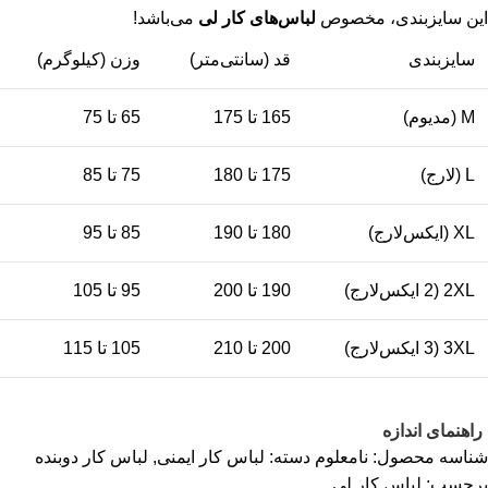
این سایزبندی، مخصوص
لباس‌های کار لی
می‌باشد!
سایزبندی
قد (سانتی‌متر)
وزن (کیلوگرم)
M (مدیوم)
165 تا 175
65 تا 75
L (لارج)
175 تا 180
75 تا 85
XL (ایکس‌لارج)
180 تا 190
85 تا 95
2XL (2 ایکس‌لارج)
190 تا 200
95 تا 105
3XL (3 ایکس‌لارج)
200 تا 210
105 تا 115
راهنمای اندازه
شناسه محصول:
نامعلوم
دسته:
لباس کار ایمنی
,
لباس کار دوبنده
برچسب:
لباس کار لی